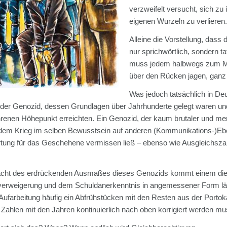
verzweifelt versucht, sich zu
eigenen Wurzeln zu verlieren
Alleine die Vorstellung, dass
nur sprichwörtlich, sondern t
muss jedem halbwegs zum Mit
über den Rücken jagen, ganz
Was jedoch tatsächlich in Deu
er Genozid, dessen Grundlagen über Jahrhunderte gelegt waren und
renen Höhepunkt erreichten. Ein Genozid, der kaum brutaler und me
dem Krieg im selben Bewusstsein auf anderen (Kommunikations-)Ebene
tung für das Geschehene vermissen ließ – ebenso wie Ausgleichszah
acht des erdrückenden Ausmaßes dieses Genozids kommt einem die B
erweigerung und dem Schuldanerkenntnis in angemessener Form läche
 Aufarbeitung häufig ein Abfrühstücken mit den Resten aus der Porto
 Zahlen mit den Jahren kontinuierlich nach oben korrigiert werden mu