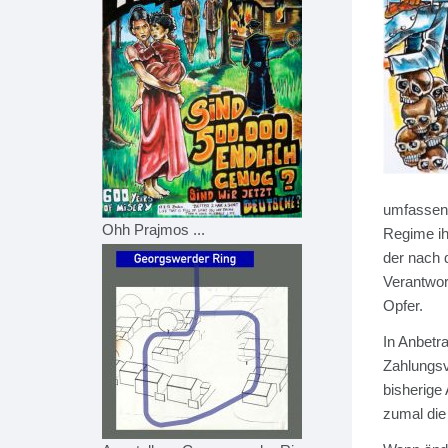
umfassend
Ohh Prajmos ...
Regime ih
der nach 
Verantwor
Opfer.
In Anbetr
Zahlungsv
bisherige
zumal die